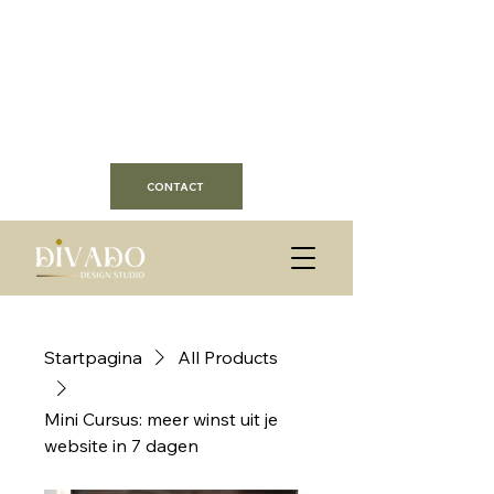
+150 websites
gebouwd
6 jaar ervaring in branding- en merkstrategie
+200 klanten geholpen
CONTACT
Startpagina
All Products
Mini Cursus: meer winst uit je
website in 7 dagen