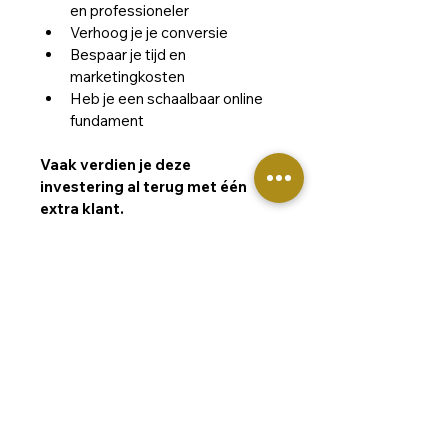
en professioneler
Verhoog je je conversie
Bespaar je tijd en 
marketingkosten
Heb je een schaalbaar online 
fundament
Vaak verdien je deze 
investering al terug met één 
extra klant.
Wat ga je leren?
Hoe je binnen 5 seconden 
Wat krijg je?
duidelijk maakt wat je 
aanbiedt en voor wie
6 praktische modules
Hoe je meer vertrouwen 
opbouwt bij bezoekers
Met heldere uitleg en concrete 
Hoe je sterke call-to-actions 
opdrachten.
maakt die écht worden 
Werkboek + templates