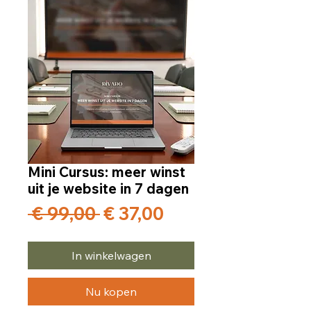
Mini Cursus: meer winst
uit je website in 7 dagen
Normale
Verkoopprijs
 € 99,00 
€ 37,00
prijs
In winkelwagen
Nu kopen