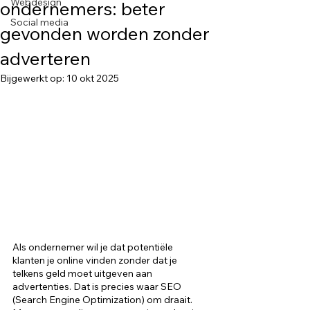
Webdesign
ondernemers: beter
Social media
gevonden worden zonder
adverteren
Bijgewerkt op:
10 okt 2025
Als ondernemer wil je dat potentiële 
klanten je online vinden zonder dat je 
telkens geld moet uitgeven aan 
advertenties. Dat is precies waar SEO 
(Search Engine Optimization) om draait. 