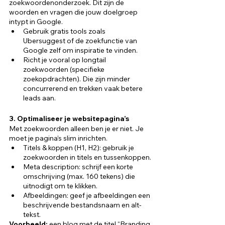
zoekwoordenonderzoek. Dit zijn de 
woorden en vragen die jouw doelgroep 
intypt in Google.
Gebruik gratis tools zoals 
Ubersuggest of de zoekfunctie van 
Google zelf om inspiratie te vinden.
Richt je vooral op longtail 
zoekwoorden (specifieke 
zoekopdrachten). Die zijn minder 
concurrerend en trekken vaak betere 
leads aan.
3. Optimaliseer je websitepagina’s
Met zoekwoorden alleen ben je er niet. Je 
moet je pagina’s slim inrichten.
Titels & koppen (H1, H2): gebruik je 
zoekwoorden in titels en tussenkoppen.
Meta description: schrijf een korte 
omschrijving (max. 160 tekens) die 
uitnodigt om te klikken.
Afbeeldingen: geef je afbeeldingen een 
beschrijvende bestandsnaam en alt-
tekst.
Voorbeeld: 
een blog met de titel “Branding 